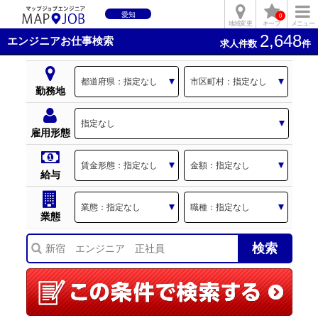
愛知
0
地域変更
キープ
メニュー
2,648
エンジニアお仕事検索
求人件数
件
勤務地
雇用形態
給与
業態