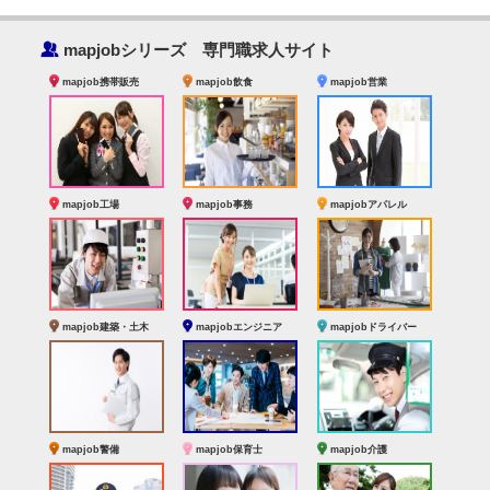
‰
mapjobシリーズ 専門職求人サイト
mapjob携帯販売
mapjob飲食
mapjob営業
mapjob工場
mapjob事務
mapjobアパレル
mapjob建築・土木
mapjobエンジニア
mapjobドライバー
mapjob警備
mapjob保育士
mapjob介護