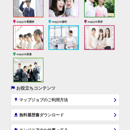
mapjob看護師
mapjob歯科
mapjob美容
mapjob派遣
(
お役立ちコンテンツ
x
マップジョブのご利用方法
í
無料履歴書ダウンロード
‰