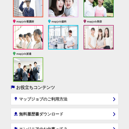
mapjob看護師
mapjob歯科
mapjob美容
mapjob派遣
(
お役立ちコンテンツ
x
マップジョブのご利用方法
í
無料履歴書ダウンロード
‰