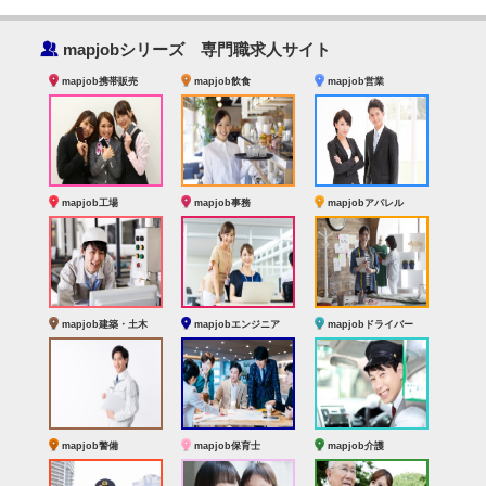
‰
mapjobシリーズ 専門職求人サイト
mapjob携帯販売
mapjob飲食
mapjob営業
mapjob工場
mapjob事務
mapjobアパレル
mapjob建築・土木
mapjobエンジニア
mapjobドライバー
mapjob警備
mapjob保育士
mapjob介護