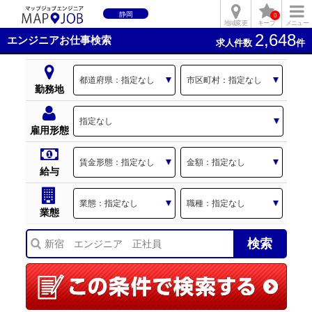
静岡
0
地域変更
キープ
メニュー
2,648
エンジニアお仕事検索
求人件数
件
勤務地
雇用形態
給与
業態