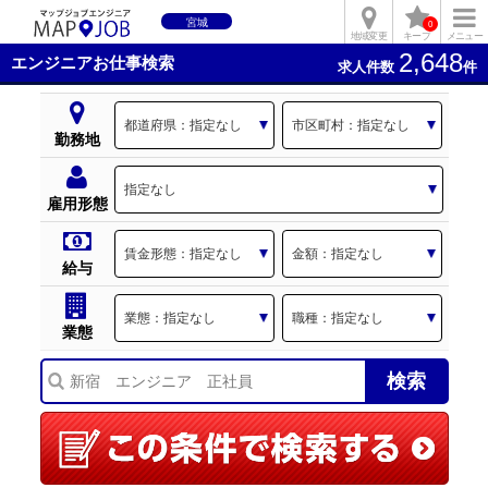
宮城
0
地域変更
キープ
メニュー
2,648
エンジニアお仕事検索
求人件数
件
勤務地
雇用形態
給与
業態