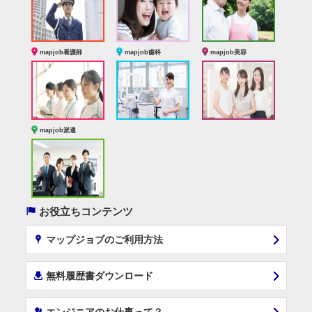
mapjob看護師
mapjob歯科
mapjob美容
mapjob派遣
(
お役立ちコンテンツ
x
マップジョブのご利用方法
í
無料履歴書ダウンロード
‰