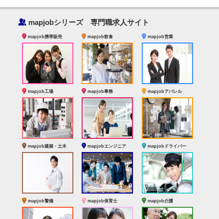
‰
mapjobシリーズ 専門職求人サイト
mapjob携帯販売
mapjob飲食
mapjob営業
mapjob工場
mapjob事務
mapjobアパレル
mapjob建築・土木
mapjobエンジニア
mapjobドライバー
mapjob警備
mapjob保育士
mapjob介護