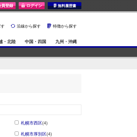
I
無料履歴書
}
G
探す
沿線から探す
特徴から探す
越・北陸
中国・四国
九州・沖縄
札幌市西区
(4)
札幌市厚別区
(4)