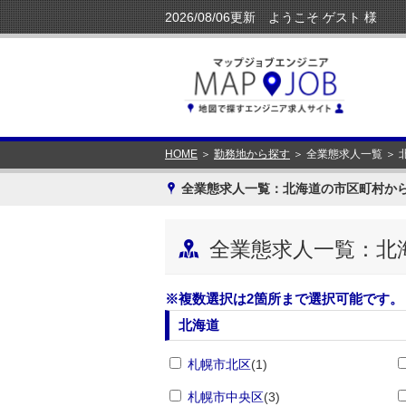
HOME
＞
勤務地から探す
＞ 全業態求人一覧 ＞
x
全業態求人一覧：北海道の市区町村か
y
全業態求人一覧：北
※複数選択は2箇所まで選択可能です。
北海道
札幌市北区
(1)
札幌市中央区
(3)