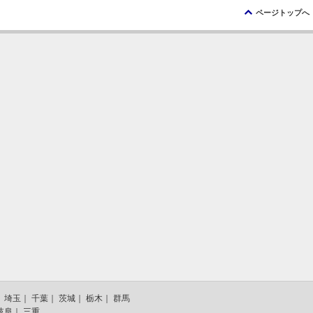
ü
ページトップへ
｜
埼玉
｜
千葉
｜
茨城
｜
栃木
｜
群馬
岐阜
｜
三重