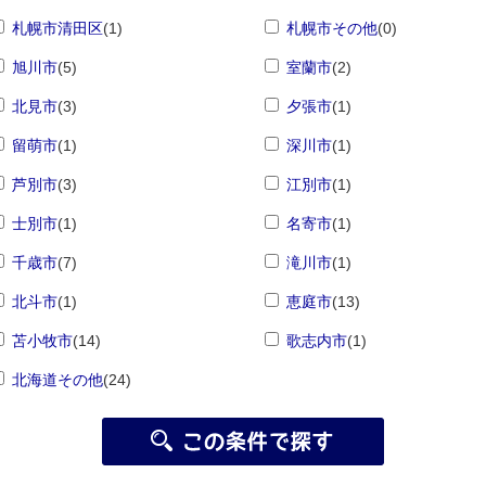
札幌市清田区
(1)
札幌市その他
(0)
旭川市
(5)
室蘭市
(2)
北見市
(3)
夕張市
(1)
留萌市
(1)
深川市
(1)
芦別市
(3)
江別市
(1)
士別市
(1)
名寄市
(1)
千歳市
(7)
滝川市
(1)
北斗市
(1)
恵庭市
(13)
苫小牧市
(14)
歌志内市
(1)
北海道その他
(24)